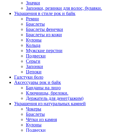
Значки
Запонки, резинки для волос, булавки.
Украшения в стиле рок и байк
Ремни
Браслеты
Браслеты фенечки
Браслеты из кожи
Кулоны
Кольца
Мужские перстни
Подвески
Серьги
Запонки
Цепоки
Галстуки боло
Аксессуары рок и байк
Банданы на лицо
Ключницы, брелоки.
Держатель для денег(зажим)
Украшения из натуральных камней
Чокеры
Браслеты
Чётки из камня
Кулоны
Подвески