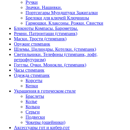
Ручки
Значки. Нашивки.
Портсигары Мундштуки Зажигалки
Брелоки для ключей Ключницы
Гармошки. Клаксоны. Рожки. Свистки
Блокноты Компасы. Барометры.
Ремни. Патронташи (стимпанк)
Маски. Трости (стимпанк)
Оружие стимпанк
Шлемы. Цилиндры. Котелки. (стимпанк)
Светильники. Телефоны (стимпанк, лофт,
ретрофутуризм)
Гогглы. Очки. Монокли. (стимпанк)
Часы стимпанк
Одежда стимпанк
Корсеты
Кепки
Украшения в готическом стиле
Браслеты
Колье
Кольца
Серьги
Подвески
Чокеры (ошейники)
Аксессуары гот и кибер-гот