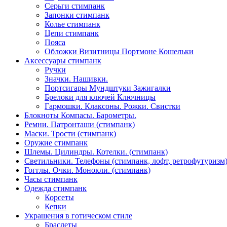
Серьги стимпанк
Запонки стимпанк
Колье стимпанк
Цепи стимпанк
Пояса
Обложки Визитницы Портмоне Кошельки
Аксессуары стимпанк
Ручки
Значки. Нашивки.
Портсигары Мундштуки Зажигалки
Брелоки для ключей Ключницы
Гармошки. Клаксоны. Рожки. Свистки
Блокноты Компасы. Барометры.
Ремни. Патронташи (стимпанк)
Маски. Трости (стимпанк)
Оружие стимпанк
Шлемы. Цилиндры. Котелки. (стимпанк)
Светильники. Телефоны (стимпанк, лофт, ретрофутуризм
Гогглы. Очки. Монокли. (стимпанк)
Часы стимпанк
Одежда стимпанк
Корсеты
Кепки
Украшения в готическом стиле
Браслеты