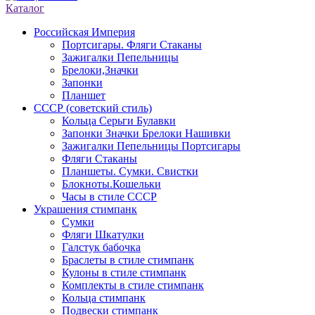
Каталог
Российская Империя
Портсигары. Фляги Стаканы
Зажигалки Пепельницы
Брелоки,Значки
Запонки
Планшет
СССР (советский стиль)
Кольца Серьги Булавки
Запонки Значки Брелоки Нашивки
Зажигалки Пепельницы Портсигары
Фляги Стаканы
Планшеты. Сумки. Свистки
Блокноты.Кошельки
Часы в стиле СССР
Украшения стимпанк
Сумки
Фляги Шкатулки
Галстук бабочка
Браслеты в стиле стимпанк
Кулоны в стиле стимпанк
Комплекты в стиле стимпанк
Кольца стимпанк
Подвески стимпанк