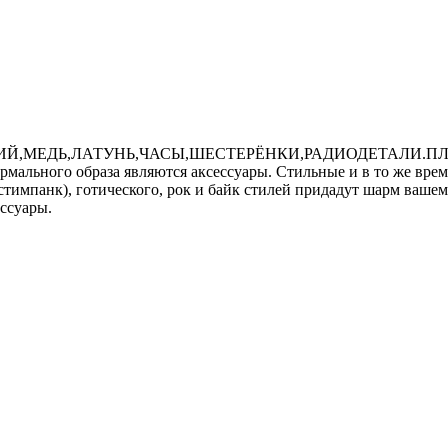
Й,МЕДЬ,ЛАТУНЬ,ЧАСЫ,ШЕСТЕРЁНКИ,РАДИОДЕТАЛИ.ПЛ
ного образа являются аксессуары. Стильные и в то же время
тимпанк), готического, рок и байк стилей придадут шарм вашему
ессуары.