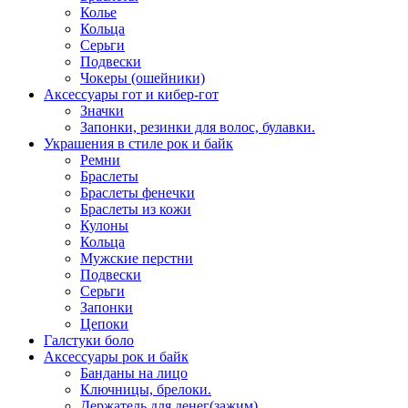
Колье
Кольца
Серьги
Подвески
Чокеры (ошейники)
Аксессуары гот и кибер-гот
Значки
Запонки, резинки для волос, булавки.
Украшения в стиле рок и байк
Ремни
Браслеты
Браслеты фенечки
Браслеты из кожи
Кулоны
Кольца
Мужские перстни
Подвески
Серьги
Запонки
Цепоки
Галстуки боло
Аксессуары рок и байк
Банданы на лицо
Ключницы, брелоки.
Держатель для денег(зажим)